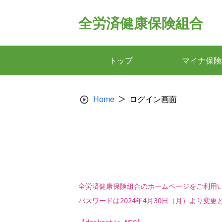
Skip
to
全労済健康保険組合
content
トップ
マイナ保険
Home
ログイン画面
全労済健康保険組合のホームページをご利用
パスワードは2024年4月30日（月）より変更