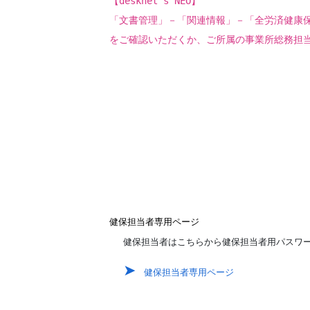
【desknet's NEO】
「文書管理」－「関連情報」－「全労済健康
をご確認いただくか、ご所属の事業所総務担
健保担当者専用ページ
健保担当者はこちらから健保担当者用パスワ
健保担当者専用ページ