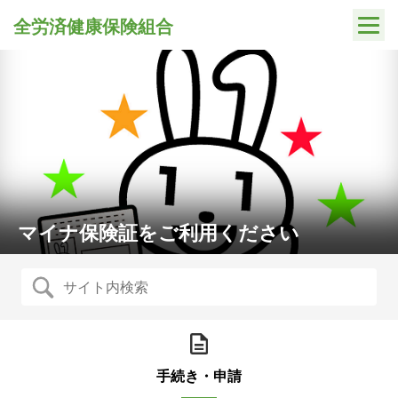
Skip
全労済健康保険組合
to
content
マイナ保険証をご利用ください
手続き・申請